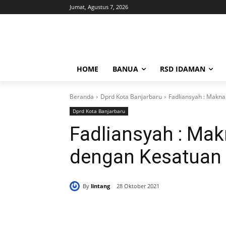
Jumat, Agustus 7, 2026
HOME
BANUA
RSD IDAMAN
Beranda
Dprd Kota Banjarbaru
Fadliansyah : Makn
Dprd Kota Banjarbaru
Fadliansyah : M
dengan Kesatuan 
By
lintang
28 Oktober 2021
Bagikan