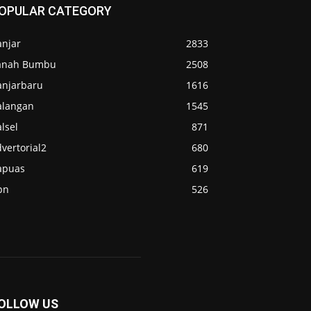
OPULAR CATEGORY
anjar
2833
anah Bumbu
2508
anjarbaru
1616
alangan
1545
lsel
871
vertorial2
680
apuas
619
pn
526
OLLOW US