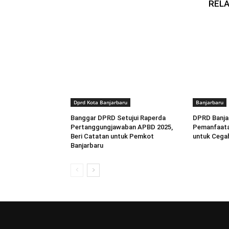
RELA
Dprd Kota Banjarbaru
Banjarbaru
Banggar DPRD Setujui Raperda
DPRD Banja
Pertanggungjawaban APBD 2025,
Pemanfaata
Beri Catatan untuk Pemkot
untuk Cegah
Banjarbaru