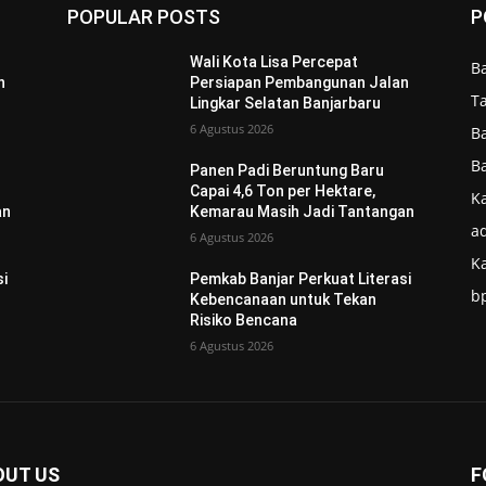
POPULAR POSTS
P
Wali Kota Lisa Percepat
B
n
Persiapan Pembangunan Jalan
T
Lingkar Selatan Banjarbaru
6 Agustus 2026
B
B
Panen Padi Beruntung Baru
Capai 4,6 Ton per Hektare,
Ka
an
Kemarau Masih Jadi Tantangan
ad
6 Agustus 2026
K
si
Pemkab Banjar Perkuat Literasi
b
Kebencanaan untuk Tekan
Risiko Bencana
6 Agustus 2026
OUT US
F