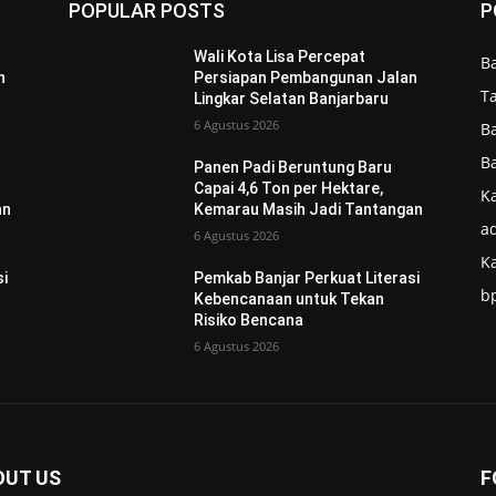
POPULAR POSTS
P
Wali Kota Lisa Percepat
B
n
Persiapan Pembangunan Jalan
T
Lingkar Selatan Banjarbaru
6 Agustus 2026
B
B
Panen Padi Beruntung Baru
Capai 4,6 Ton per Hektare,
Ka
an
Kemarau Masih Jadi Tantangan
ad
6 Agustus 2026
K
si
Pemkab Banjar Perkuat Literasi
b
Kebencanaan untuk Tekan
Risiko Bencana
6 Agustus 2026
OUT US
F