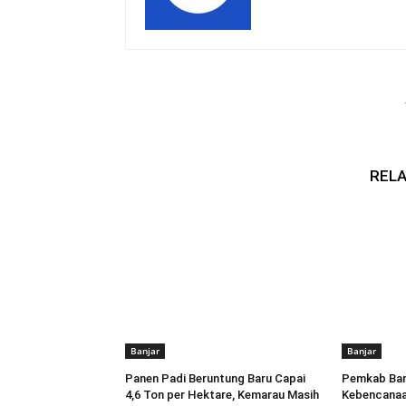
RELA
Banjar
Banjar
Panen Padi Beruntung Baru Capai
Pemkab Banj
4,6 Ton per Hektare, Kemarau Masih
Kebencanaa