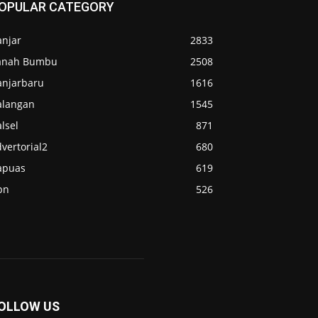
OPULAR CATEGORY
anjar
2833
anah Bumbu
2508
anjarbaru
1616
alangan
1545
lsel
871
vertorial2
680
apuas
619
pn
526
OLLOW US