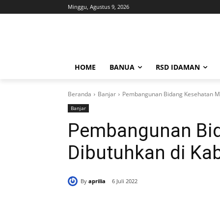
Minggu, Agustus 9, 2026
HOME
BANUA
RSD IDAMAN
Beranda
Banjar
Pembangunan Bidang Kesehatan Ma
Banjar
Pembangunan Bid
Dibutuhkan di Ka
By
aprilia
6 Juli 2022
Bagikan