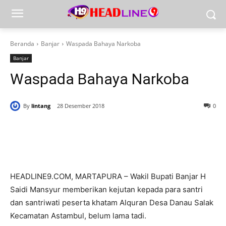
Beranda
Banjar
Waspada Bahaya Narkoba
Banjar
Waspada Bahaya Narkoba
By
lintang
28 Desember 2018
0
HEADLINE9.COM, MARTAPURA – Wakil Bupati Banjar H
Saidi Mansyur memberikan kejutan kepada para santri
dan santriwati peserta khatam Alquran Desa Danau Salak
Kecamatan Astambul, belum lama tadi.