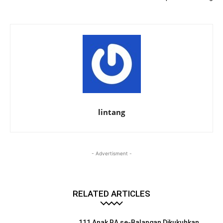
lintang
- Advertisment -
RELATED ARTICLES
111 Anak RA se-Balangan Dikukuhkan,