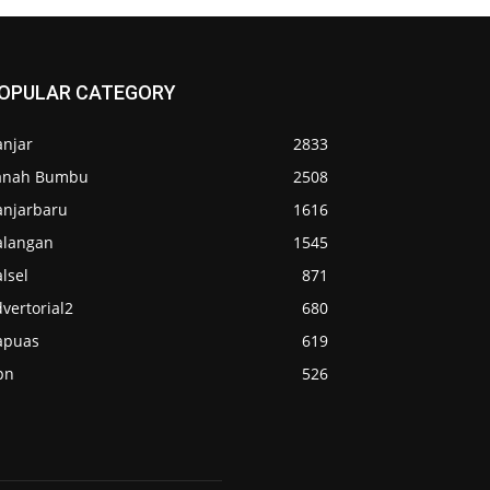
OPULAR CATEGORY
anjar
2833
anah Bumbu
2508
anjarbaru
1616
alangan
1545
lsel
871
vertorial2
680
apuas
619
pn
526