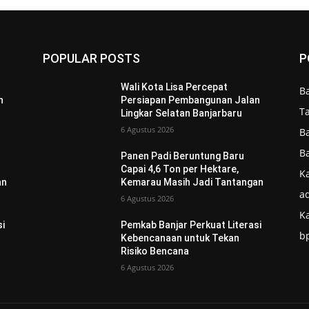
POPULAR POSTS
P
Wali Kota Lisa Percepat
B
n
Persiapan Pembangunan Jalan
T
Lingkar Selatan Banjarbaru
6 Agustus 2026
B
B
Panen Padi Beruntung Baru
Capai 4,6 Ton per Hektare,
Ka
an
Kemarau Masih Jadi Tantangan
ad
6 Agustus 2026
K
si
Pemkab Banjar Perkuat Literasi
b
Kebencanaan untuk Tekan
Risiko Bencana
6 Agustus 2026