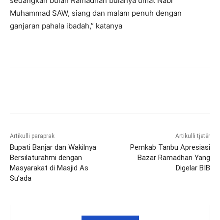
sedangkan bulan Ramadhan bulanya umat Nabi
Muhammad SAW, siang dan malam penuh dengan
ganjaran pahala ibadah,” katanya
Artikulli paraprak
Artikulli tjetër
Bupati Banjar dan Wakilnya
Pemkab Tanbu Apresiasi
Bersilaturahmi dengan
Bazar Ramadhan Yang
Masyarakat di Masjid As
Digelar BIB
Su’ada