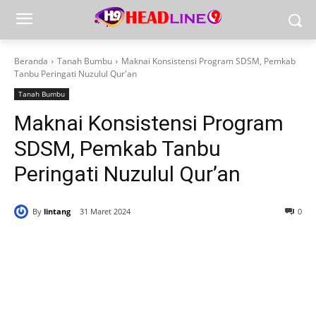
Beranda
Tanah Bumbu
Maknai Konsistensi Program SDSM, Pemkab
Tanbu Peringati Nuzulul Qur'an
Tanah Bumbu
Maknai Konsistensi Program
SDSM, Pemkab Tanbu
Peringati Nuzulul Qur’an
By
lintang
31 Maret 2024
0