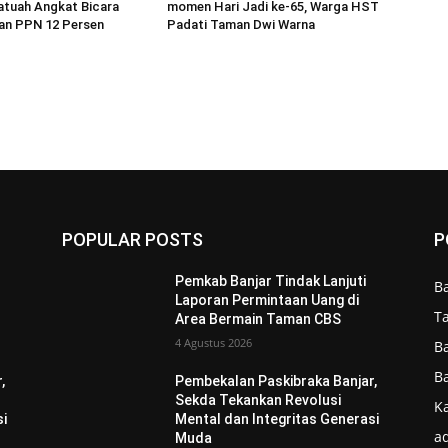
atuah Angkat Bicara
momen Hari Jadi ke-65, Warga HST
an PPN 12 Persen
Padati Taman Dwi Warna
POPULAR POSTS
P
Pemkab Banjar Tindak Lanjuti
B
Laporan Permintaan Uang di
T
Area Bermain Taman CBS
4 Agustus 2026
B
B
,
Pembekalan Paskibraka Banjar,
Sekda Tekankan Revolusi
Ka
si
Mental dan Integritas Generasi
ad
Muda