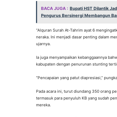
BACA JUGA :
Bupati HST Dilantik Jad
Pengurus Bersinergi Membangun Ba
“Alquran Surah At-Tahrim ayat 6 mengingatk
neraka. Ini menjadi dasar penting dalam me
ujarnya.
Ia juga menyampaikan kebanggaannya bahw
kabupaten dengan penurunan stunting tertin
“Pencapaian yang patut diapresiasi,” pungk
Pada acara ini, turut diundang 350 orang pe
termasuk para penyuluh KB yang sudah pens
mereka.