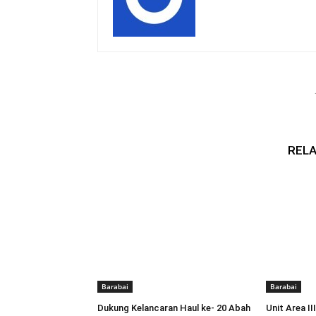
RELA
Barabai
Barabai
Dukung Kelancaran Haul ke- 20 Abah
Unit Area I