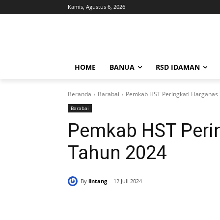
Kamis, Agustus 6, 2026
HOME
BANUA
RSD IDAMAN
Beranda
Barabai
Pemkab HST Peringkati Harganas
Barabai
Pemkab HST Perin
Tahun 2024
By
lintang
12 Juli 2024
Bagikan