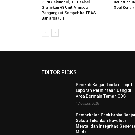
Guru Sekumpul, DLH Kalsel
Bauntung B
Gratiskan 68 Unit Armada
Soal Kenaik
Pengangkut Sampah ke TPAS
Banjarbakula
EDITOR PICKS
Pemkab Banjar Tindak Lanjuti
Laporan Permintaan Uang di
Area Bermain Taman CBS
4 Agustus 2026
Pembekalan Paskibraka Banjar
Sekda Tekankan Revolusi
Mental dan Integritas Genera
Muda