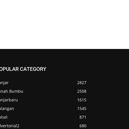
OPULAR CATEGORY
anjar
2827
anah Bumbu
2508
anjarbaru
1615
alangan
1545
lsel
871
vertorial2
680