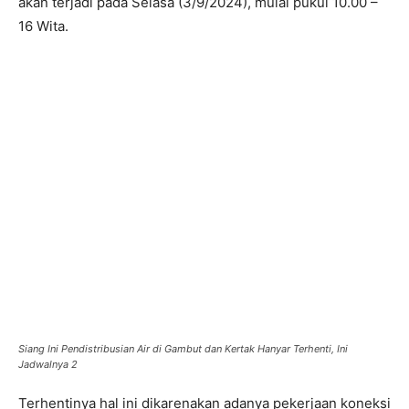
akan terjadi pada Selasa (3/9/2024), mulai pukul 10.00 –
16 Wita.
Siang Ini Pendistribusian Air di Gambut dan Kertak Hanyar Terhenti, Ini
Jadwalnya 2
Terhentinya hal ini dikarenakan adanya pekerjaan koneksi