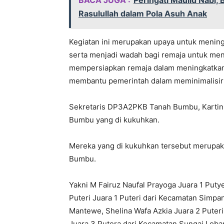
BACA JUGA :
Peringati Maulid Nabi, 
Rasulullah dalam Pola Asuh Anak
Kegiatan ini merupakan upaya untuk menin
serta menjadi wadah bagi remaja untuk me
mempersiapkan remaja dalam meningkatkan p
membantu pemerintah dalam meminimalisir f
Sekretaris DP3A2PKB Tanah Bumbu, Karti
Bumbu yang di kukuhkan.
Mereka yang di kukuhkan tersebut merupaka
Bumbu.
Yakni M Fairuz Naufal Prayoga Juara 1 Put
Puteri Juara 1 Puteri dari Kecamatan Simpa
Mantewe, Shelina Wafa Azkia Juara 2 Puter
Juara 3 Putera dari Kecamatan Sungai Loba