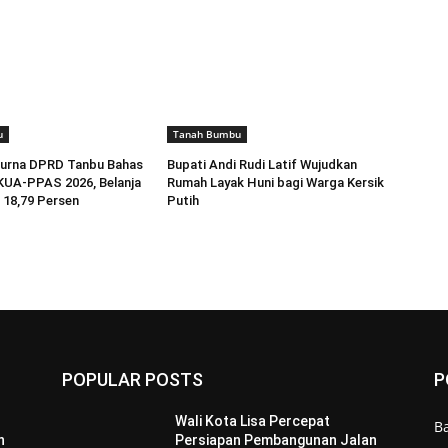
u
Tanah Bumbu
purna DPRD Tanbu Bahas
Bupati Andi Rudi Latif Wujudkan
KUA-PPAS 2026, Belanja
Rumah Layak Huni bagi Warga Kersik
 18,79 Persen
Putih
POPULAR POSTS
P
Wali Kota Lisa Percepat
B
n
Persiapan Pembangunan Jalan