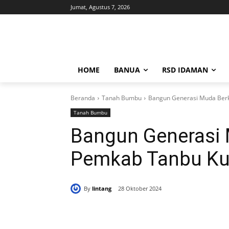
Jumat, Agustus 7, 2026
HOME
BANUA
RSD IDAMAN
Beranda
Tanah Bumbu
Bangun Generasi Muda Berk
Tanah Bumbu
Bangun Generasi 
Pemkab Tanbu Ku
By
lintang
28 Oktober 2024
Bagikan