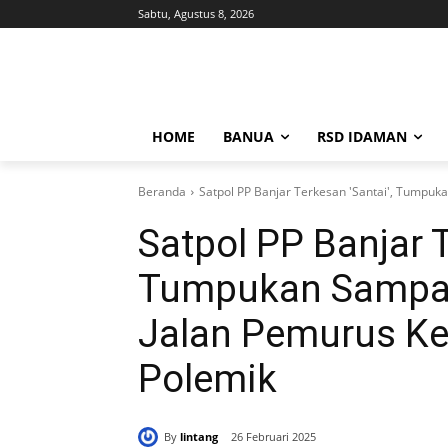
Sabtu, Agustus 8, 2026
HOME
BANUA
RSD IDAMAN
Beranda
Satpol PP Banjar Terkesan 'Santai', Tumpuka
Satpol PP Banjar T
Tumpukan Sampah 
Jalan Pemurus Ker
Polemik
By
lintang
26 Februari 2025