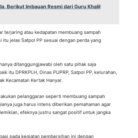
, Berikut Imbauan Resmi dari Guru Khalil
tar terjaring atau kedapatan membuang sampah
itu jelas Satpol PP sesuai dengan perda yang
 hanya ditanggungjawabi oleh satu pihak saja
baik itu DPRKPLH, Dinas PUPRP, Satpol PP, kelurahan,
ihak Kecamatan Kertak Hanyar.
elakukan pelanggaran seperti membuang sampah
gianya juga harus intens diberikan pemahaman agar
 demikian, efeknya justru sangat positif untuk jangka
pasi pada kegiatan pembersihan ini dengan