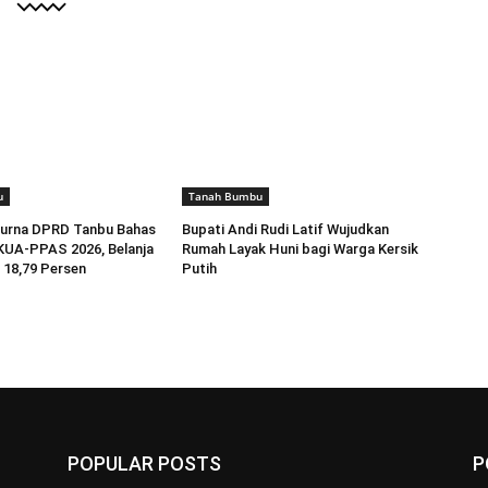
u
Tanah Bumbu
purna DPRD Tanbu Bahas
Bupati Andi Rudi Latif Wujudkan
KUA-PPAS 2026, Belanja
Rumah Layak Huni bagi Warga Kersik
 18,79 Persen
Putih
POPULAR POSTS
P