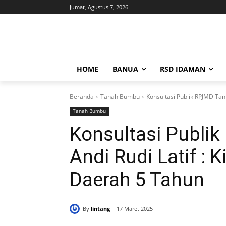
Jumat, Agustus 7, 2026
HOME
BANUA
RSD IDAMAN
Beranda
Tanah Bumbu
Konsultasi Publik RPJMD Tanb
Tanah Bumbu
Konsultasi Publik
Andi Rudi Latif :
Daerah 5 Tahun
By
lintang
17 Maret 2025