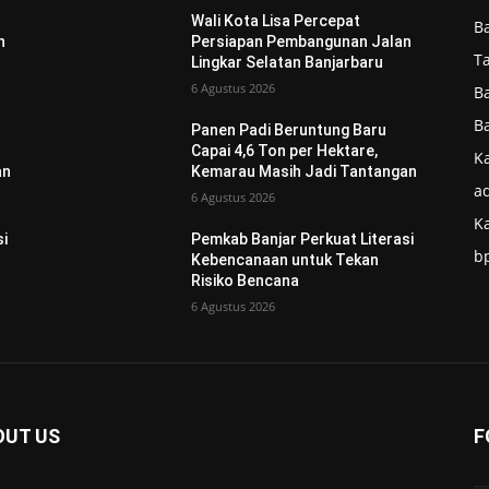
Wali Kota Lisa Percepat
B
n
Persiapan Pembangunan Jalan
T
Lingkar Selatan Banjarbaru
6 Agustus 2026
B
B
Panen Padi Beruntung Baru
Capai 4,6 Ton per Hektare,
Ka
an
Kemarau Masih Jadi Tantangan
ad
6 Agustus 2026
K
si
Pemkab Banjar Perkuat Literasi
b
Kebencanaan untuk Tekan
Risiko Bencana
6 Agustus 2026
OUT US
F