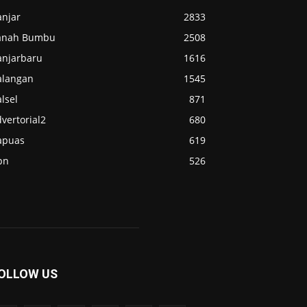
anjar
2833
anah Bumbu
2508
anjarbaru
1616
alangan
1545
lsel
871
vertorial2
680
apuas
619
pn
526
OLLOW US