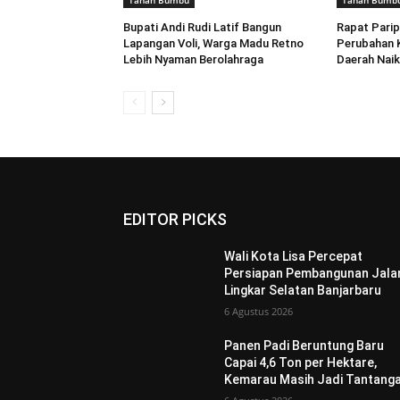
Tanah Bumbu
Tanah Bumb
Bupati Andi Rudi Latif Bangun
Rapat Pari
Lapangan Voli, Warga Madu Retno
Perubahan 
Lebih Nyaman Berolahraga
Daerah Naik
EDITOR PICKS
Wali Kota Lisa Percepat
Persiapan Pembangunan Jala
Lingkar Selatan Banjarbaru
6 Agustus 2026
Panen Padi Beruntung Baru
Capai 4,6 Ton per Hektare,
Kemarau Masih Jadi Tantang