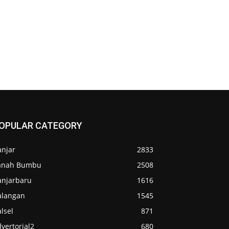
OPULAR CATEGORY
anjar
2833
anah Bumbu
2508
anjarbaru
1616
alangan
1545
lsel
871
vertorial2
680