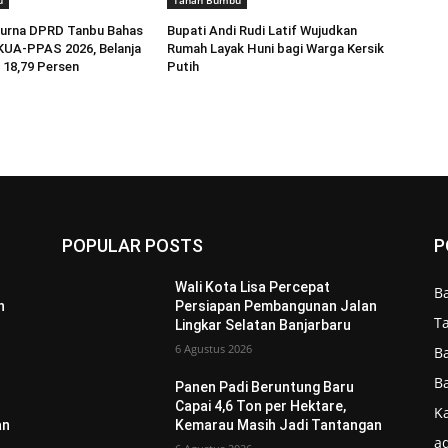
u
Tanah Bumbu
purna DPRD Tanbu Bahas
Bupati Andi Rudi Latif Wujudkan
KUA-PPAS 2026, Belanja
Rumah Layak Huni bagi Warga Kersik
 18,79 Persen
Putih
POPULAR POSTS
P
Wali Kota Lisa Percepat
B
n
Persiapan Pembangunan Jalan
T
Lingkar Selatan Banjarbaru
6 Agustus 2026
B
B
Panen Padi Beruntung Baru
Capai 4,6 Ton per Hektare,
Ka
an
Kemarau Masih Jadi Tantangan
ad