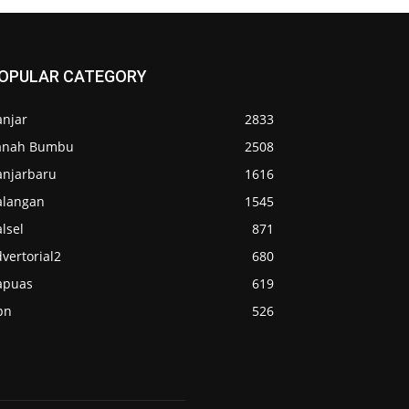
OPULAR CATEGORY
anjar
2833
anah Bumbu
2508
anjarbaru
1616
alangan
1545
lsel
871
vertorial2
680
apuas
619
pn
526