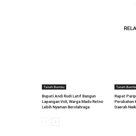
RELA
Tanah Bumbu
Tanah Bumb
Bupati Andi Rudi Latif Bangun
Rapat Pari
Lapangan Voli, Warga Madu Retno
Perubahan 
Lebih Nyaman Berolahraga
Daerah Naik