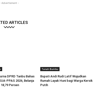
- Advertisment -
TED ARTICLES
u
Tanah Bumbu
purna DPRD Tanbu Bahas
Bupati Andi Rudi Latif Wujudkan
KUA-PPAS 2026, Belanja
Rumah Layak Huni bagi Warga Kersik
 18,79 Persen
Putih