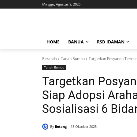
Minggu, Agustus 9, 2026
HOME
BANUA
RSD IDAMAN
Beranda
Tanah Bumbu
Targetkan Posyandu Terinteg
Tanah Bumbu
Targetkan Posyand
Siap Adopsi Arah
Sosialisasi 6 Bid
By
lintang
13 Oktober 2025