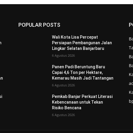
POPULAR POSTS
P
Wali Kota Lisa Percepat
B
n
Persiapan Pembangunan Jalan
T
Lingkar Selatan Banjarbaru
6 Agustus 2026
B
B
Panen Padi Beruntung Baru
Capai 4,6 Ton per Hektare,
Ka
an
Kemarau Masih Jadi Tantangan
ad
6 Agustus 2026
K
si
Pemkab Banjar Perkuat Literasi
b
Kebencanaan untuk Tekan
Risiko Bencana
6 Agustus 2026