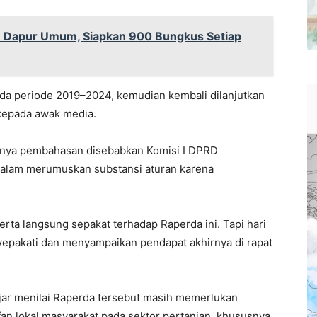
Dapur Umum, Siapkan 900 Bungkus Setiap
da periode 2019–2024, kemudian kembali dilanjutkan
kepada awak media.
alotnya pembahasan disebabkan Komisi I DPRD
 dalam merumuskan substansi aturan karena
rta langsung sepakat terhadap Raperda ini. Tapi hari
nyepakati dan menyampaikan pendapat akhirnya di rapat
ar menilai Raperda tersebut masih memerlukan
fan lokal masyarakat pada sektor pertanian, khususnya