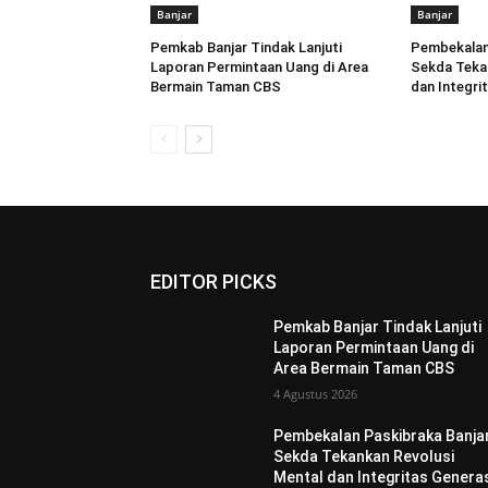
Banjar
Banjar
Pemkab Banjar Tindak Lanjuti
Pembekalan 
Laporan Permintaan Uang di Area
Sekda Tekan
Bermain Taman CBS
dan Integri
EDITOR PICKS
Pemkab Banjar Tindak Lanjuti
Laporan Permintaan Uang di
Area Bermain Taman CBS
4 Agustus 2026
Pembekalan Paskibraka Banjar
Sekda Tekankan Revolusi
Mental dan Integritas Genera