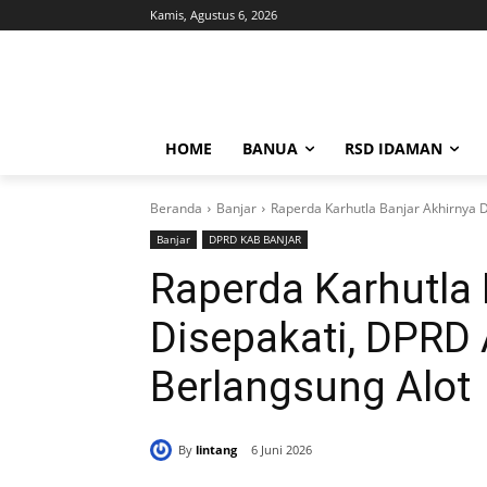
Kamis, Agustus 6, 2026
HOME
BANUA
RSD IDAMAN
Beranda
Banjar
Raperda Karhutla Banjar Akhirnya 
Banjar
DPRD KAB BANJAR
Raperda Karhutla 
Disepakati, DPRD
Berlangsung Alot
By
lintang
6 Juni 2026