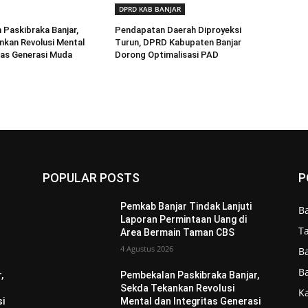
DPRD KAB BANJAR
Paskibraka Banjar,
Pendapatan Daerah Diproyeksi
kan Revolusi Mental
Turun, DPRD Kabupaten Banjar
tas Generasi Muda
Dorong Optimalisasi PAD
POPULAR POSTS
P
Pemkab Banjar Tindak Lanjuti
B
Laporan Permintaan Uang di
T
Area Bermain Taman CBS
4 Agustus 2026
B
B
,
Pembekalan Paskibraka Banjar,
Sekda Tekankan Revolusi
Ka
si
Mental dan Integritas Generasi