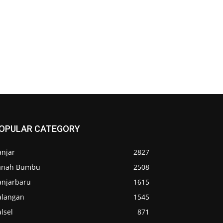
OPULAR CATEGORY
anjar
2827
anah Bumbu
2508
anjarbaru
1615
alangan
1545
lsel
871