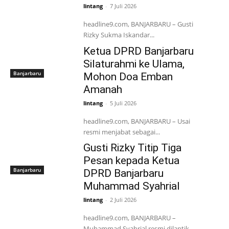
lintang
-
7 Juli 2026
headline9.com, BANJARBARU – Gusti
Rizky Sukma Iskandar...
Ketua DPRD Banjarbaru
Silaturahmi ke Ulama,
Banjarbaru
Mohon Doa Emban
Amanah
lintang
-
5 Juli 2026
headline9.com, BANJARBARU – Usai
resmi menjabat sebagai...
Gusti Rizky Titip Tiga
Pesan kepada Ketua
Banjarbaru
DPRD Banjarbaru
Muhammad Syahrial
lintang
-
2 Juli 2026
headline9.com, BANJARBARU –
Muhammad Syahrial resmi dilantik...