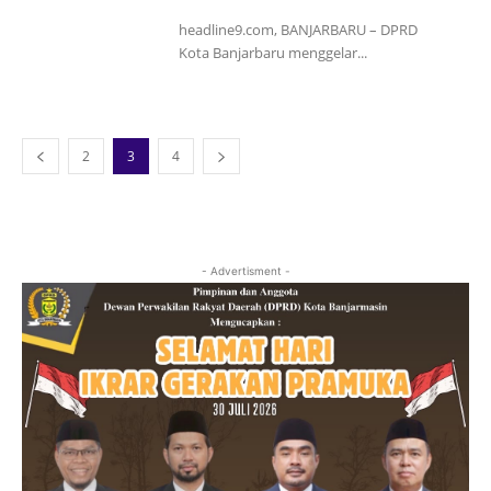
headline9.com, BANJARBARU – DPRD
Kota Banjarbaru menggelar...
2
3
4
- Advertisment -