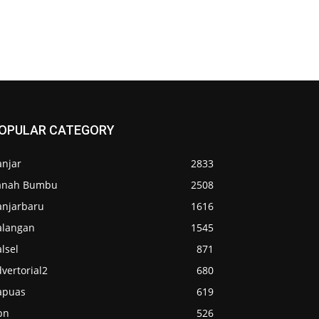
OPULAR CATEGORY
anjar
2833
anah Bumbu
2508
anjarbaru
1616
alangan
1545
lsel
871
vertorial2
680
apuas
619
pn
526