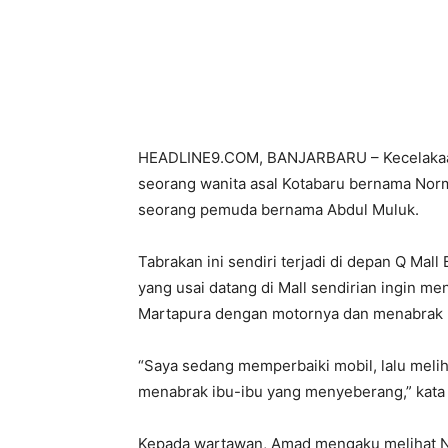
Bagikan
HEADLINE9.COM, BANJARBARU – Kecelakaan lal
seorang wanita asal Kotabaru bernama Norma
seorang pemuda bernama Abdul Muluk.
Tabrakan ini sendiri terjadi di depan Q Mall
yang usai datang di Mall sendirian ingin m
Martapura dengan motornya dan menabrak 
“Saya sedang memperbaiki mobil, lalu meli
menabrak ibu-ibu yang menyeberang,” kata 
Kepada wartawan, Amad mengaku melihat No