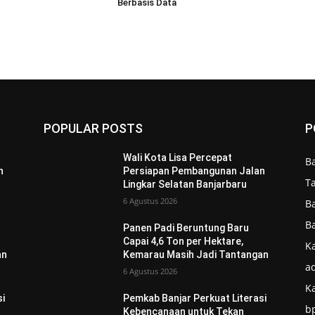
Berbasis Data
POPULAR POSTS
P
Wali Kota Lisa Percepat
B
n
Persiapan Pembangunan Jalan
T
Lingkar Selatan Banjarbaru
6 Agustus 2026
B
B
Panen Padi Beruntung Baru
Capai 4,6 Ton per Hektare,
Ka
an
Kemarau Masih Jadi Tantangan
ad
6 Agustus 2026
K
si
Pemkab Banjar Perkuat Literasi
b
Kebencanaan untuk Tekan