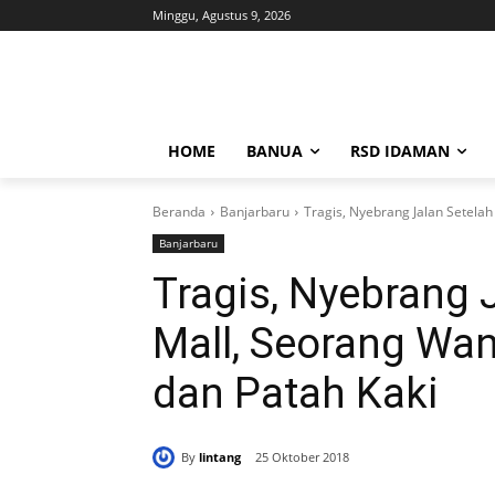
Minggu, Agustus 9, 2026
HOME
BANUA
RSD IDAMAN
Beranda
Banjarbaru
Tragis, Nyebrang Jalan Setelah
Banjarbaru
Tragis, Nyebrang J
Mall, Seorang Wa
dan Patah Kaki
By
lintang
25 Oktober 2018