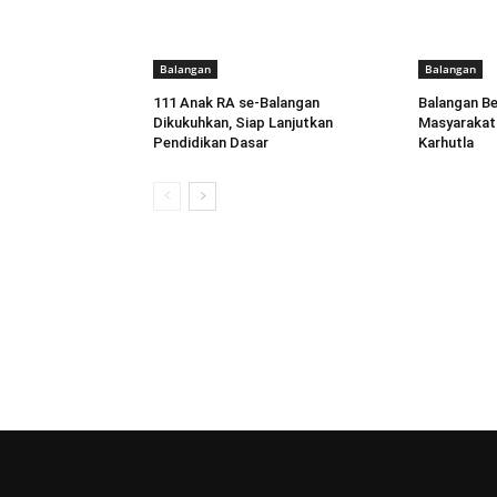
Balangan
Balangan
111 Anak RA se-Balangan
Balangan B
Dikukuhkan, Siap Lanjutkan
Masyarakat 
Pendidikan Dasar
Karhutla