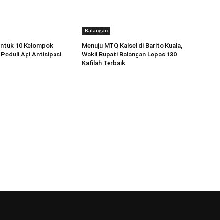
Balangan
entuk 10 Kelompok
Menuju MTQ Kalsel di Barito Kuala,
Peduli Api Antisipasi
Wakil Bupati Balangan Lepas 130
Kafilah Terbaik