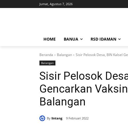
Jumat, Agustus 7, 2026
HOME
BANUA
RSD IDAMAN
Beranda
Balangan
Sisir Pelosok Desa, BIN Kalsel G
Balangan
Sisir Pelosok Desa
Gencarkan Vaksina
Balangan
By
lintang
9 Februari 2022