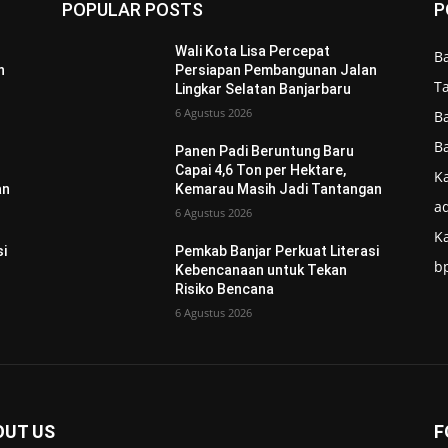
POPULAR POSTS
P
Wali Kota Lisa Percepat
B
n
Persiapan Pembangunan Jalan
T
Lingkar Selatan Banjarbaru
6 Agustus 2026
B
B
Panen Padi Beruntung Baru
Capai 4,6 Ton per Hektare,
Ka
an
Kemarau Masih Jadi Tantangan
ad
6 Agustus 2026
K
si
Pemkab Banjar Perkuat Literasi
b
Kebencanaan untuk Tekan
Risiko Bencana
6 Agustus 2026
OUT US
F