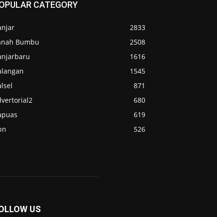
OPULAR CATEGORY
anjar
2833
anah Bumbu
2508
anjarbaru
1616
alangan
1545
lsel
871
vertorial2
680
apuas
619
pn
526
OLLOW US