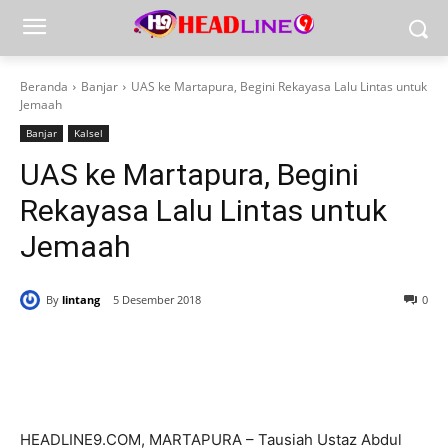
Beranda
Banjar
UAS ke Martapura, Begini Rekayasa Lalu Lintas untuk
Jemaah
Banjar
Kalsel
UAS ke Martapura, Begini
Rekayasa Lalu Lintas untuk
Jemaah
By
lintang
5 Desember 2018
0
HEADLINE9.COM, MARTAPURA – Tausiah Ustaz Abdul