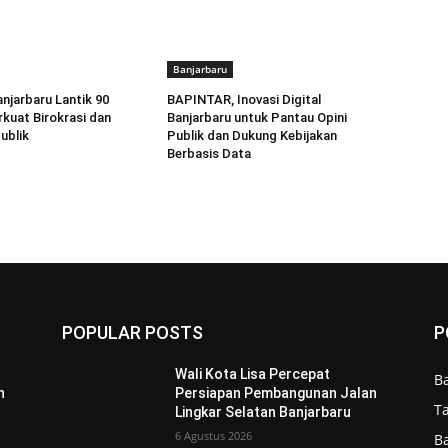
Banjarbaru
anjarbaru Lantik 90
BAPINTAR, Inovasi Digital
rkuat Birokrasi dan
Banjarbaru untuk Pantau Opini
ublik
Publik dan Dukung Kebijakan
Berbasis Data
POPULAR POSTS
P
Wali Kota Lisa Percepat
B
n
Persiapan Pembangunan Jalan
T
Lingkar Selatan Banjarbaru
6 Agustus 2026
B