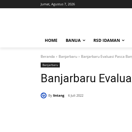
Jumat, Agustus 7, 2026
HOME
BANUA
RSD IDAMAN
Beranda
Banjarbaru
Banjarbaru Evaluasi Pasca Banj
Banjarbaru
Banjarbaru Evalua
By
lintang
6 Juli 2022
Bagikan