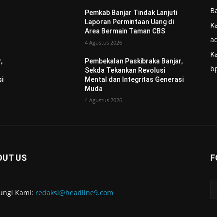
B
Pemkab Banjar Tindak Lanjuti
Laporan Permintaan Uang di
Ka
Area Bermain Taman CBS
ad
4 Agustus 2026
K
,
Pembekalan Paskibraka Banjar,
b
Sekda Tekankan Revolusi
si
Mental dan Integritas Generasi
Muda
4 Agustus 2026
OUT US
F
ungi Kami:
redaksi@headline9.com