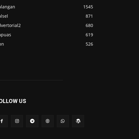
alangan
1545
lsel
871
vertorial2
680
apuas
619
pn
526
OLLOW US