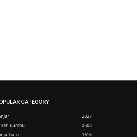
OPULAR CATEGORY
anjar
2827
anah Bumbu
2508
anjarbaru
1616