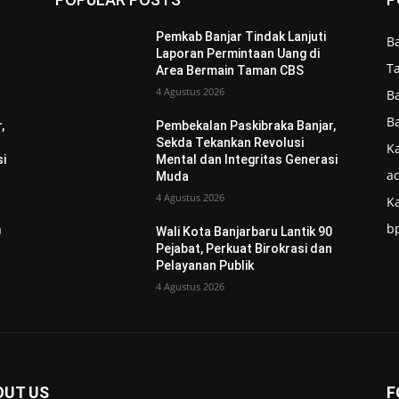
Pemkab Banjar Tindak Lanjuti
B
Laporan Permintaan Uang di
T
Area Bermain Taman CBS
4 Agustus 2026
B
B
,
Pembekalan Paskibraka Banjar,
Sekda Tekankan Revolusi
Ka
si
Mental dan Integritas Generasi
ad
Muda
4 Agustus 2026
K
b
0
Wali Kota Banjarbaru Lantik 90
n
Pejabat, Perkuat Birokrasi dan
Pelayanan Publik
4 Agustus 2026
OUT US
F