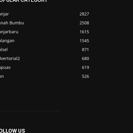
anjar
2827
anah Bumbu
2508
anjarbaru
1615
alangan
1545
lsel
871
vertorial2
680
apuas
619
pn
526
OLLOW US