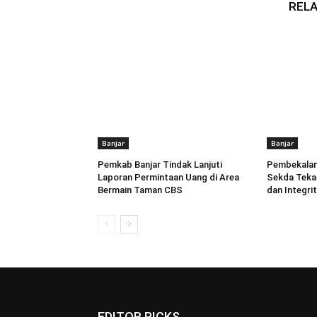
RELA
Banjar
Banjar
Pemkab Banjar Tindak Lanjuti
Pembekalan 
Laporan Permintaan Uang di Area
Sekda Tekan
Bermain Taman CBS
dan Integri
EDITOR PICKS