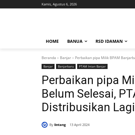
Kamis, Agustus 6, 2026
HOME
BANUA
RSD IDAMAN
Beranda
Banjar
Perbaikan pipa Milik BPAM Banjarba
Banjar
Banjarbaru
PTAM Intan Banjar
Perbaikan pipa M
Belum Selesai, PT
Distribusikan Lagi
By
lintang
13 April 2024