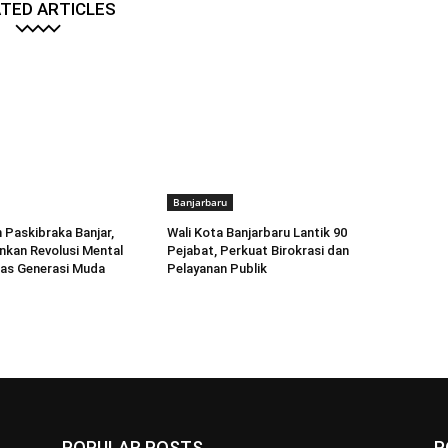
TED ARTICLES
Banjarbaru
Paskibraka Banjar,
Wali Kota Banjarbaru Lantik 90
kan Revolusi Mental
Pejabat, Perkuat Birokrasi dan
tas Generasi Muda
Pelayanan Publik
POPULAR POSTS
P