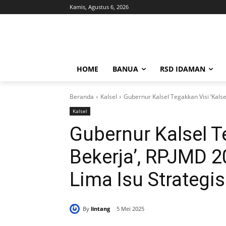
Kamis, Agustus 6, 2026
HOME
BANUA
RSD IDAMAN
Beranda
Kalsel
Gubernur Kalsel Tegakkan Visi ‘Kalse
Kalsel
Gubernur Kalsel T
Bekerja’, RPJMD 
Lima Isu Strategis
By
lintang
5 Mei 2025