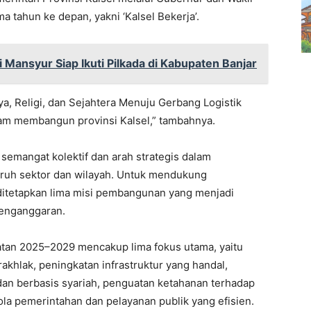
tahun ke depan, yakni ‘Kalsel Bekerja’.
i Mansyur Siap Ikuti Pilkada di Kabupaten Banjar
ya, Religi, dan Sejahtera Menuju Gerbang Logistik
lam membangun provinsi Kalsel,” tambahnya.
di semangat kolektif dan arah strategis dalam
ruh sektor dan wilayah. Untuk mendukung
 ditetapkan lima misi pembangunan yang menjadi
enganggaran.
tan 2025–2029 mencakup lima fokus utama, yaitu
hlak, peningkatan infrastruktur yang handal,
an berbasis syariah, penguatan ketahanan terhadap
lola pemerintahan dan pelayanan publik yang efisien.