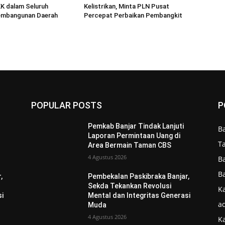
K dalam Seluruh
Kelistrikan, Minta PLN Pusat
embangunan Daerah
Percepat Perbaikan Pembangkit
POPULAR POSTS
P
Pemkab Banjar Tindak Lanjuti
B
Laporan Permintaan Uang di
T
Area Bermain Taman CBS
4 Agustus 2026
B
B
,
Pembekalan Paskibraka Banjar,
Sekda Tekankan Revolusi
Ka
si
Mental dan Integritas Generasi
ad
Muda
4 Agustus 2026
K