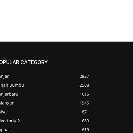
OPULAR CATEGORY
anjar
2827
anah Bumbu
2508
anjarbaru
1615
alangan
1545
lsel
871
vertorial2
680
apuas
619