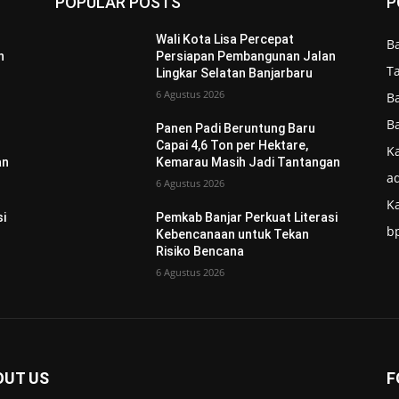
POPULAR POSTS
P
Wali Kota Lisa Percepat
B
n
Persiapan Pembangunan Jalan
T
Lingkar Selatan Banjarbaru
6 Agustus 2026
B
B
Panen Padi Beruntung Baru
Capai 4,6 Ton per Hektare,
Ka
an
Kemarau Masih Jadi Tantangan
ad
6 Agustus 2026
K
si
Pemkab Banjar Perkuat Literasi
b
Kebencanaan untuk Tekan
Risiko Bencana
6 Agustus 2026
OUT US
F