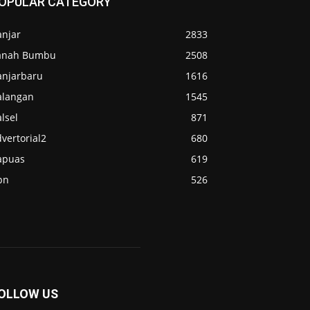
OPULAR CATEGORY
anjar
2833
anah Bumbu
2508
anjarbaru
1616
alangan
1545
lsel
871
vertorial2
680
apuas
619
pn
526
OLLOW US