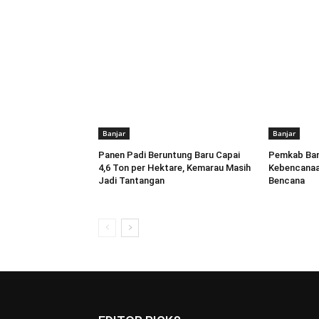
Banjar
Banjar
Panen Padi Beruntung Baru Capai
Pemkab Banj
4,6 Ton per Hektare, Kemarau Masih
Kebencanaa
Jadi Tantangan
Bencana