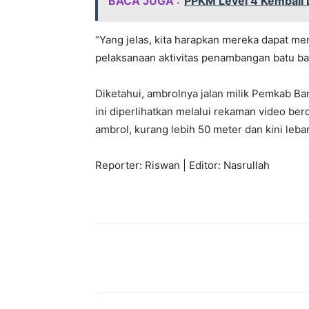
BACA JUGA :
PPKM Level 4 Kembali 
“Yang jelas, kita harapkan mereka dapat m
pelaksanaan aktivitas penambangan batu bar
Diketahui, ambrolnya jalan milik Pemkab Ban
ini diperlihatkan melalui rekaman video berdu
ambrol, kurang lebih 50 meter dan kini leba
Reporter: Riswan | Editor: Nasrullah
Bagikan