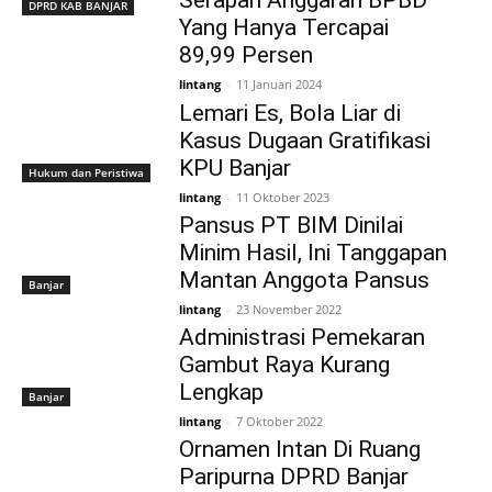
Serapan Anggaran BPBD
DPRD KAB BANJAR
Yang Hanya Tercapai
89,99 Persen
lintang
-
11 Januari 2024
Lemari Es, Bola Liar di
Kasus Dugaan Gratifikasi
KPU Banjar
Hukum dan Peristiwa
lintang
-
11 Oktober 2023
Pansus PT BIM Dinilai
Minim Hasil, Ini Tanggapan
Mantan Anggota Pansus
Banjar
lintang
-
23 November 2022
Administrasi Pemekaran
Gambut Raya Kurang
Lengkap
Banjar
lintang
-
7 Oktober 2022
Ornamen Intan Di Ruang
Paripurna DPRD Banjar