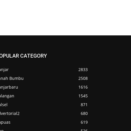
OPULAR CATEGORY
anjar
2833
anah Bumbu
2508
anjarbaru
1616
alangan
1545
lsel
871
vertorial2
680
apuas
619
pn
526