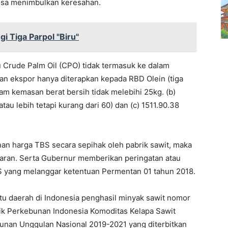
bisa menimbulkan keresahan.
i Tiga Parpol "Biru"
 Crude Palm Oil (CPO) tidak termasuk ke dalam
an ekspor hanya diterapkan kepada RBD Olein (tiga
lam kemasan berat bersih tidak melebihi 25kg. (b)
 atau lebih tetapi kurang dari 60) dan (c) 1511.90.38
n harga TBS secara sepihak oleh pabrik sawit, maka
aran. Serta Gubernur memberikan peringatan atau
 yang melanggar ketentuan Permentan 01 tahun 2018.
atu daerah di Indonesia penghasil minyak sawit nomor
tik Perkebunan Indonesia Komoditas Kelapa Sawit
unan Unggulan Nasional 2019-2021 yang diterbitkan