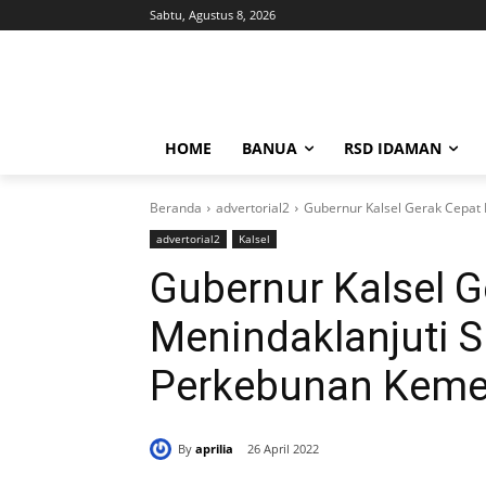
Sabtu, Agustus 8, 2026
HOME
BANUA
RSD IDAMAN
Beranda
advertorial2
Gubernur Kalsel Gerak Cepat 
advertorial2
Kalsel
Gubernur Kalsel G
Menindaklanjuti S
Perkebunan Kemen
By
aprilia
26 April 2022