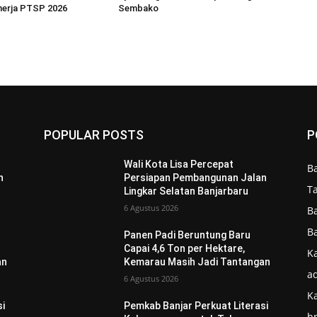
inerja PTSP 2026
Sembako
POPULAR POSTS
P
Wali Kota Lisa Percepat
B
n
Persiapan Pembangunan Jalan
T
Lingkar Selatan Banjarbaru
6 Agustus 2026
B
B
Panen Padi Beruntung Baru
Capai 4,6 Ton per Hektare,
Ka
an
Kemarau Masih Jadi Tantangan
ad
6 Agustus 2026
K
si
Pemkab Banjar Perkuat Literasi
b