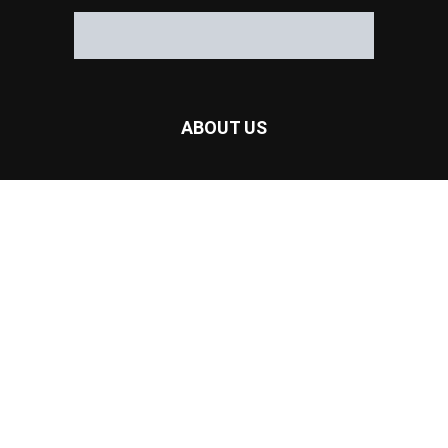
ABOUT US
Hubungi Kami:
redaksi@headline9.com
FOLLOW US
Susunan Redaksi
Pedoman Media Siber