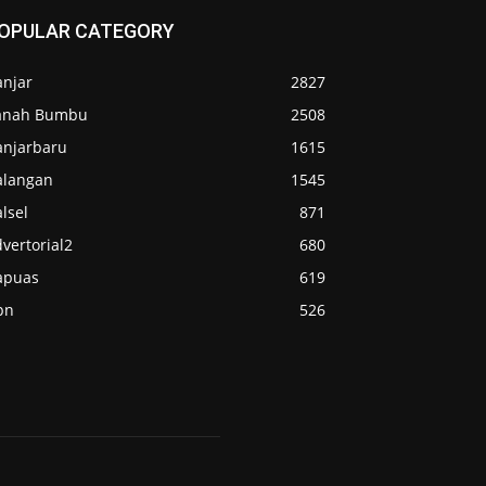
OPULAR CATEGORY
anjar
2827
anah Bumbu
2508
anjarbaru
1615
alangan
1545
lsel
871
vertorial2
680
apuas
619
pn
526