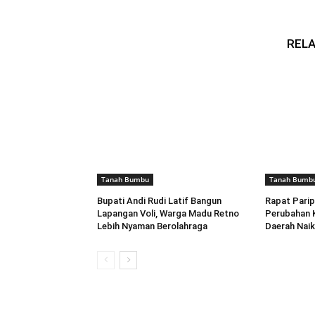
RELA
Tanah Bumbu
Tanah Bumb
Bupati Andi Rudi Latif Bangun
Rapat Pari
Lapangan Voli, Warga Madu Retno
Perubahan 
Lebih Nyaman Berolahraga
Daerah Naik