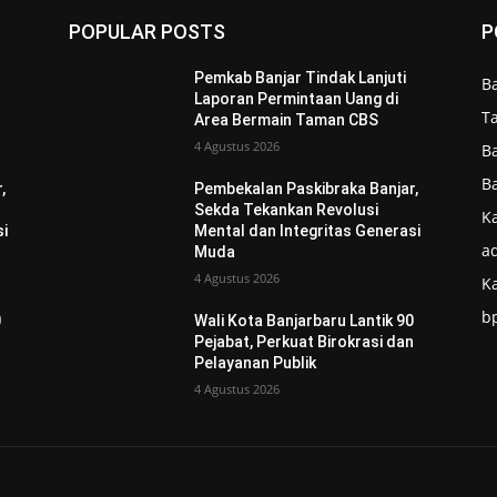
POPULAR POSTS
P
Pemkab Banjar Tindak Lanjuti
B
Laporan Permintaan Uang di
T
Area Bermain Taman CBS
4 Agustus 2026
B
B
,
Pembekalan Paskibraka Banjar,
Sekda Tekankan Revolusi
Ka
si
Mental dan Integritas Generasi
ad
Muda
4 Agustus 2026
K
b
0
Wali Kota Banjarbaru Lantik 90
n
Pejabat, Perkuat Birokrasi dan
Pelayanan Publik
4 Agustus 2026