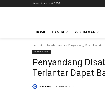
Kamis, Agustus 6, 2026
HOME
BANUA
RSD IDAMAN
Beranda
Tanah Bumbu
Penyandang Disabilitas dan
Tanah Bumbu
Penyandang Disabi
Terlantar Dapat 
By
lintang
18 Oktober 2023
Bagikan