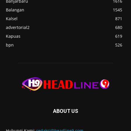
Banjarbaru
1616
Balangan
1545
Kalsel
871
advertorial2
680
Kapuas
619
bpn
526
ABOUT US
Hubungi Kami:
redaksi@headline9.com