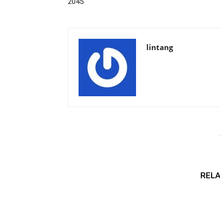
2045
lintang
RELA