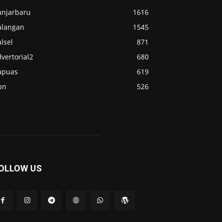
anjarbaru
1616
alangan
1545
lsel
871
vertorial2
680
apuas
619
pn
526
OLLOW US