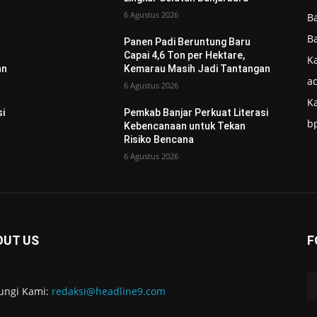
6 Agustus 2026
B
B
Panen Padi Beruntung Baru
Capai 4,6 Ton per Hektare,
Ka
an
Kemarau Masih Jadi Tantangan
ad
6 Agustus 2026
K
si
Pemkab Banjar Perkuat Literasi
b
Kebencanaan untuk Tekan
Risiko Bencana
6 Agustus 2026
OUT US
F
ungi Kami:
redaksi@headline9.com