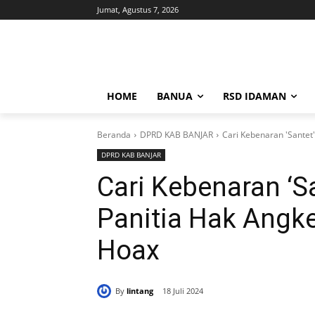
Jumat, Agustus 7, 2026
HOME
BANUA
RSD IDAMAN
Beranda
DPRD KAB BANJAR
Cari Kebenaran 'Santet
DPRD KAB BANJAR
Cari Kebenaran ‘S
Panitia Hak Angk
Hoax
By
lintang
18 Juli 2024