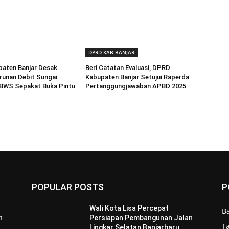
DPRD KAB BANJAR
aten Banjar Desak
Beri Catatan Evaluasi, DPRD
runan Debit Sungai
Kabupaten Banjar Setujui Raperda
 BWS Sepakat Buka Pintu
Pertanggungjawaban APBD 2025
POPULAR POSTS
P
Wali Kota Lisa Percepat
B
n
Persiapan Pembangunan Jalan
T
Lingkar Selatan Banjarbaru