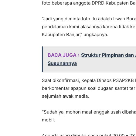
foto beberapa anggota DPRD Kabupaten Ban
“Jadi yang diminta foto itu adalah Irwan Bor
pendalaman kami alasannya karena tidak ke
Kabupaten Banjar,” ungkapnya.
BACA JUGA :
Struktur Pimpinan dan
Susunannya
Saat dikonfirmasi, Kepala Dinsos P3AP2KB K
berkomentar apapun soal dugaan santet ters
sejumlah awak media.
“Sudah ya, mohon maaf enggak usah dibahas
mobil.
Agenda yang dimulai pada pukul 20.00 – 23