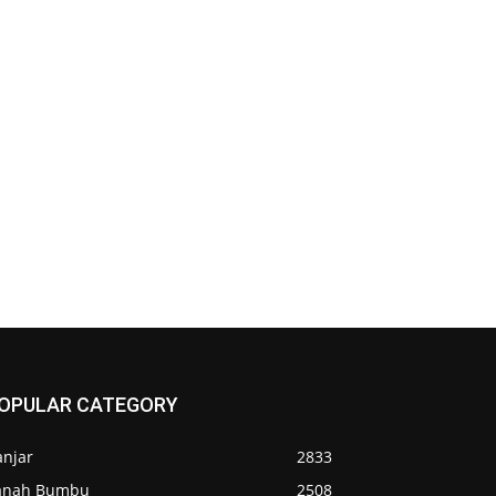
OPULAR CATEGORY
anjar
2833
anah Bumbu
2508