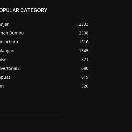
OPULAR CATEGORY
anjar
2833
anah Bumbu
2508
anjarbaru
1616
alangan
1545
lsel
871
vertorial2
680
apuas
619
pn
526