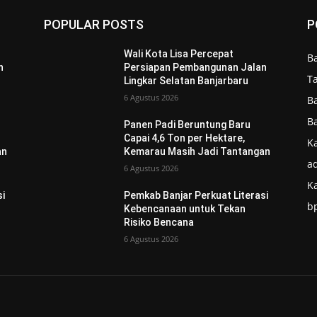
POPULAR POSTS
P
Wali Kota Lisa Percepat
B
n
Persiapan Pembangunan Jalan
T
Lingkar Selatan Banjarbaru
6 Agustus 2026
B
B
Panen Padi Beruntung Baru
Capai 4,6 Ton per Hektare,
Ka
an
Kemarau Masih Jadi Tantangan
ad
6 Agustus 2026
K
si
Pemkab Banjar Perkuat Literasi
b
Kebencanaan untuk Tekan
Risiko Bencana
6 Agustus 2026