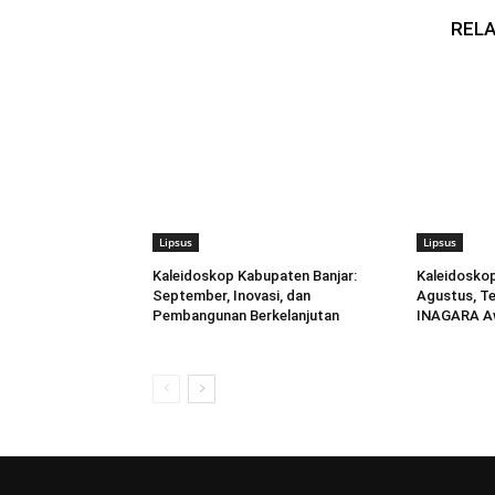
RELA
Lipsus
Lipsus
Kaleidoskop Kabupaten Banjar:
Kaleidoskop
September, Inovasi, dan
Agustus, T
Pembangunan Berkelanjutan
INAGARA A