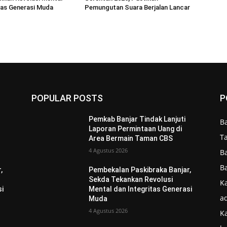
tas Generasi Muda
Pemungutan Suara Berjalan Lancar
POPULAR POSTS
P
Pemkab Banjar Tindak Lanjuti
B
Laporan Permintaan Uang di
T
Area Bermain Taman CBS
4 Agustus 2026
B
B
,
Pembekalan Paskibraka Banjar,
Sekda Tekankan Revolusi
Ka
si
Mental dan Integritas Generasi
ad
Muda
4 Agustus 2026
K