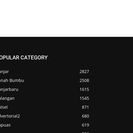
OPULAR CATEGORY
anjar
2827
anah Bumbu
2508
anjarbaru
1615
alangan
1545
lsel
871
vertorial2
680
apuas
619