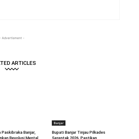
- Advertisment -
TED ARTICLES
Banjar
Paskibraka Banjar,
Bupati Banjar Tinjau Pilkades
kan Revolusi Mental
Serentak 2026, Pastikan