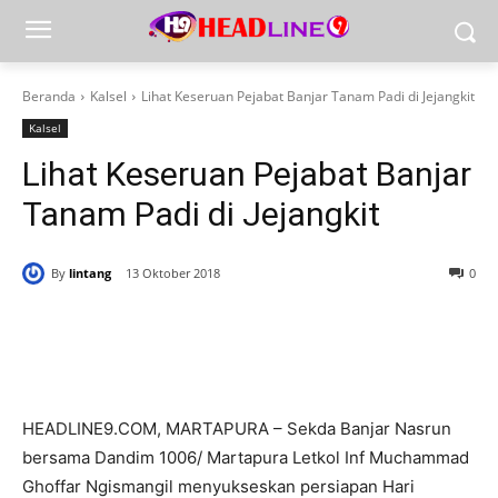
Beranda
Kalsel
Lihat Keseruan Pejabat Banjar Tanam Padi di Jejangkit
Kalsel
Lihat Keseruan Pejabat Banjar
Tanam Padi di Jejangkit
By
lintang
13 Oktober 2018
0
HEADLINE9.COM, MARTAPURA – Sekda Banjar Nasrun
bersama Dandim 1006/ Martapura Letkol Inf Muchammad
Ghoffar Ngismangil menyukseskan persiapan Hari