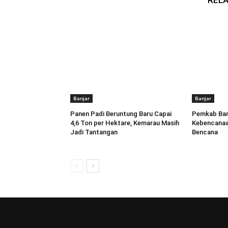
RELA
Banjar
Banjar
Panen Padi Beruntung Baru Capai
Pemkab Banj
4,6 Ton per Hektare, Kemarau Masih
Kebencanaa
Jadi Tantangan
Bencana