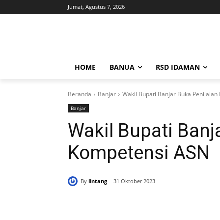
Jumat, Agustus 7, 2026
HOME
BANUA
RSD IDAMAN
Beranda
Banjar
Wakil Bupati Banjar Buka Penilaia
Banjar
Wakil Bupati Banj
Kompetensi ASN
By
lintang
31 Oktober 2023
Bagikan