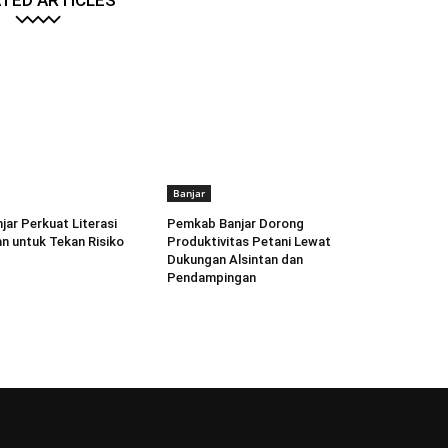
TED ARTICLES
Banjar
ar Perkuat Literasi
Pemkab Banjar Dorong
n untuk Tekan Risiko
Produktivitas Petani Lewat
Dukungan Alsintan dan
Pendampingan