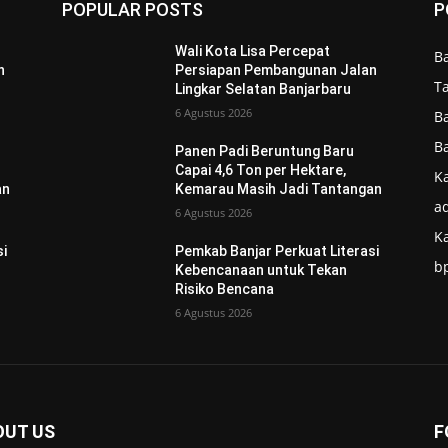
POPULAR POSTS
P
Wali Kota Lisa Percepat
B
n
Persiapan Pembangunan Jalan
T
Lingkar Selatan Banjarbaru
6 Agustus 2026
B
B
Panen Padi Beruntung Baru
Capai 4,6 Ton per Hektare,
Ka
an
Kemarau Masih Jadi Tantangan
ad
6 Agustus 2026
K
si
Pemkab Banjar Perkuat Literasi
b
Kebencanaan untuk Tekan
Risiko Bencana
6 Agustus 2026
OUT US
F