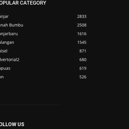
OPULAR CATEGORY
anjar
2833
anah Bumbu
2508
anjarbaru
1616
alangan
1545
lsel
871
vertorial2
680
apuas
619
pn
526
OLLOW US