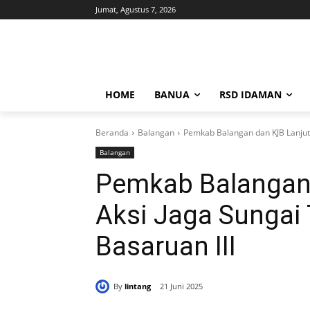
Jumat, Agustus 7, 2026
HOME
BANUA
RSD IDAMAN
Beranda
Balangan
Pemkab Balangan dan KJB Lanjutk
Balangan
Pemkab Balangan
Aksi Jaga Sungai 
Basaruan III
By
lintang
21 Juni 2025