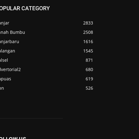
OPULAR CATEGORY
anjar
2833
anah Bumbu
2508
anjarbaru
1616
alangan
1545
lsel
871
vertorial2
680
apuas
619
pn
526