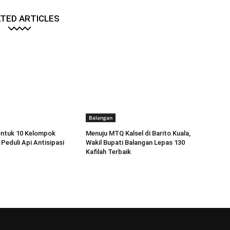
TED ARTICLES
Balangan
entuk 10 Kelompok
Menuju MTQ Kalsel di Barito Kuala,
Peduli Api Antisipasi
Wakil Bupati Balangan Lepas 130
Kafilah Terbaik