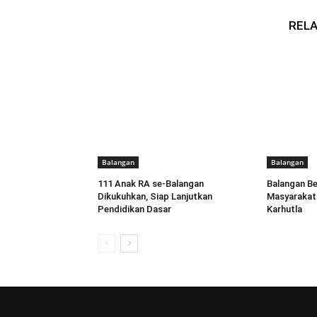
RELA
Balangan
Balangan
111 Anak RA se-Balangan
Balangan B
Dikukuhkan, Siap Lanjutkan
Masyarakat 
Pendidikan Dasar
Karhutla