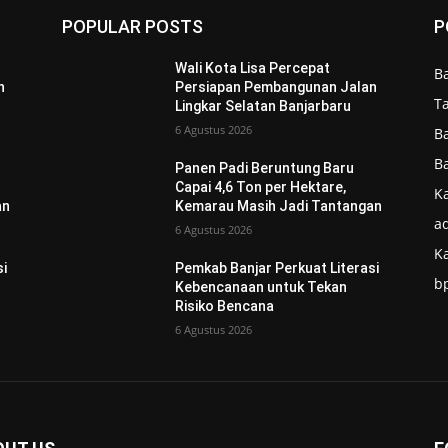
POPULAR POSTS
P
Wali Kota Lisa Percepat
B
n
Persiapan Pembangunan Jalan
T
Lingkar Selatan Banjarbaru
6 Agustus 2026
B
B
Panen Padi Beruntung Baru
Capai 4,6 Ton per Hektare,
Ka
an
Kemarau Masih Jadi Tantangan
ad
6 Agustus 2026
K
si
Pemkab Banjar Perkuat Literasi
b
Kebencanaan untuk Tekan
Risiko Bencana
6 Agustus 2026