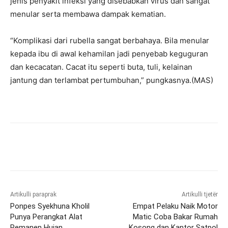
jenis penyakit infeksi yang disebabkan virus dan sangat
menular serta membawa dampak kematian.
“Komplikasi dari rubella sangat berbahaya. Bila menular
kepada ibu di awal kehamilan jadi penyebab keguguran
dan kecacatan. Cacat itu seperti buta, tuli, kelainan
jantung dan terlambat pertumbuhan,” pungkasnya.(MAS)
Artikulli paraprak
Artikulli tjetër
Ponpes Syekhuna Kholil
Empat Pelaku Naik Motor
Punya Perangkat Alat
Matic Coba Bakar Rumah
Pemanen Hujan
Kosong dan Kantor Satpol