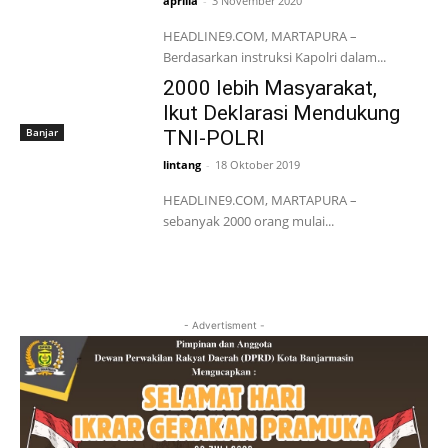
aprilia
-
3 November 2020
HEADLINE9.COM, MARTAPURA –
Berdasarkan instruksi Kapolri dalam...
2000 lebih Masyarakat,
Ikut Deklarasi Mendukung
Banjar
TNI-POLRI
lintang
-
18 Oktober 2019
HEADLINE9.COM, MARTAPURA –
sebanyak 2000 orang mulai...
- Advertisment -