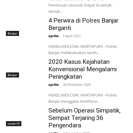
Penemuan sesosok mayat di semak-
semak...
4 Perwira di Polres Banjar
Berganti
Banjar
aprilia
-
6 April 2021
HEADLINE9.COM, MARTAPURA - Polres
Banjar melaksanakan serah...
2020 Kasus Kejahatan
Konvensional Mengalami
Banjar
Peningkatan
aprilia
-
28 Desember 2020
HEADLINE9.COM, MARTAPURA - Polres
Banjar menggelar Konfrensi...
Sebelum Operasi Simpatik,
Sempat Terjaring 36
covid-19
Pengendara