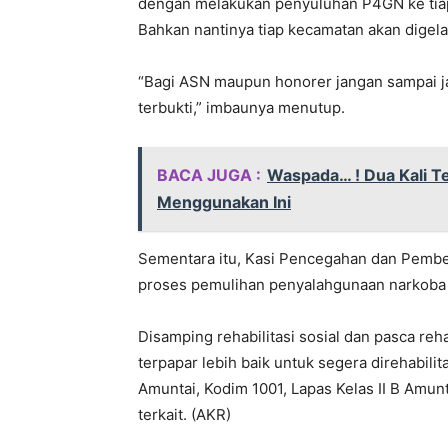
dengan melakukan penyuluhan P4GN ke tiap 
Bahkan nantinya tiap kecamatan akan digela
“Bagi ASN maupun honorer jangan sampai ja
terbukti,” imbaunya menutup.
BACA JUGA :
Waspada… ! Dua Kali Te
Menggunakan Ini
Sementara itu, Kasi Pencegahan dan Pem
proses pemulihan penyalahgunaan narkoba de
Disamping rehabilitasi sosial dan pasca rehab
terpapar lebih baik untuk segera direhabilit
Amuntai, Kodim 1001, Lapas Kelas II B Amunt
terkait. (AKR)