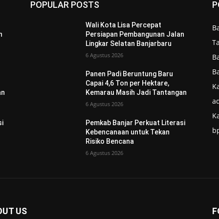
POPULAR POSTS
P
Wali Kota Lisa Percepat
B
n
Persiapan Pembangunan Jalan
T
Lingkar Selatan Banjarbaru
6 Agustus 2026
B
B
Panen Padi Beruntung Baru
Capai 4,6 Ton per Hektare,
Ka
an
Kemarau Masih Jadi Tantangan
ad
6 Agustus 2026
K
si
Pemkab Banjar Perkuat Literasi
b
Kebencanaan untuk Tekan
Risiko Bencana
6 Agustus 2026
OUT US
F