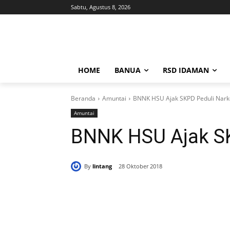
Sabtu, Agustus 8, 2026
HOME
BANUA
RSD IDAMAN
Beranda
Amuntai
BNNK HSU Ajak SKPD Peduli Nar
Amuntai
BNNK HSU Ajak S
By
lintang
28 Oktober 2018
Bagikan