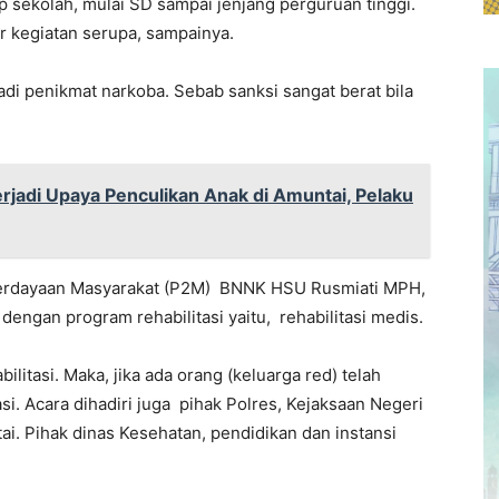
sekolah, mulai SD sampai jenjang perguruan tinggi.
r kegiatan serupa, sampainya.
di penikmat narkoba. Sebab sanksi sangat berat bila
rjadi Upaya Penculikan Anak di Amuntai, Pelaku
berdayaan Masyarakat (P2M) BNNK HSU Rusmiati MPH,
ngan program rehabilitasi yaitu, rehabilitasi medis.
ilitasi. Maka, jika ada orang (keluarga red) telah
asi. Acara dihadiri juga pihak Polres, Kejaksaan Negeri
ai. Pihak dinas Kesehatan, pendidikan dan instansi