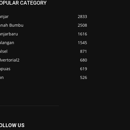
OPULAR CATEGORY
anjar
2833
anah Bumbu
2508
anjarbaru
1616
alangan
1545
lsel
871
vertorial2
680
apuas
619
pn
526
OLLOW US