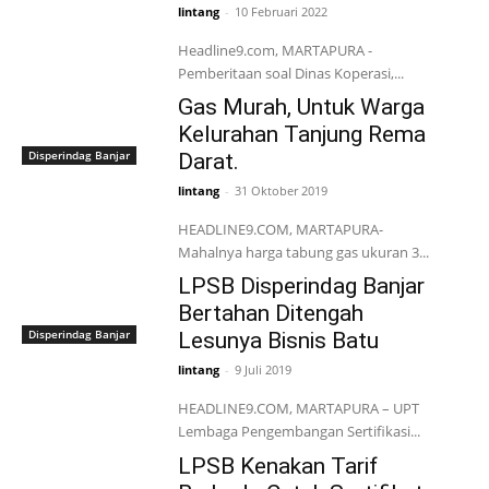
lintang
-
10 Februari 2022
Headline9.com, MARTAPURA -
Pemberitaan soal Dinas Koperasi,...
Gas Murah, Untuk Warga
Kelurahan Tanjung Rema
Disperindag Banjar
Darat.
lintang
-
31 Oktober 2019
HEADLINE9.COM, MARTAPURA-
Mahalnya harga tabung gas ukuran 3...
LPSB Disperindag Banjar
Bertahan Ditengah
Disperindag Banjar
Lesunya Bisnis Batu
lintang
-
9 Juli 2019
HEADLINE9.COM, MARTAPURA – UPT
Lembaga Pengembangan Sertifikasi...
LPSB Kenakan Tarif