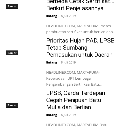
Berbeda Cetak Sertifikat…
Banjar
Berikut Penjelasannya
lintang
-
8 Juli 2019
HEADLINE9.COM, MARTAPURA-Proses
pembuatan sertifikat untuk berlian dan...
Prioritas Hujan PAD, LPSB
Tetap Sumbang
Banjar
Pemasukan untuk Daerah
lintang
-
8 Juli 2019
HEADLINE9.COM, MARTAPURA-
Keberadaan UPT Lembaga
Pengembangan Sertifikasi Batu...
LPSB, Garda Terdepan
Cegah Penipuan Batu
Banjar
Mulia dan Berlian
lintang
-
8 Juli 2019
HEADLINE9.COM, MARTAPURA-Batu