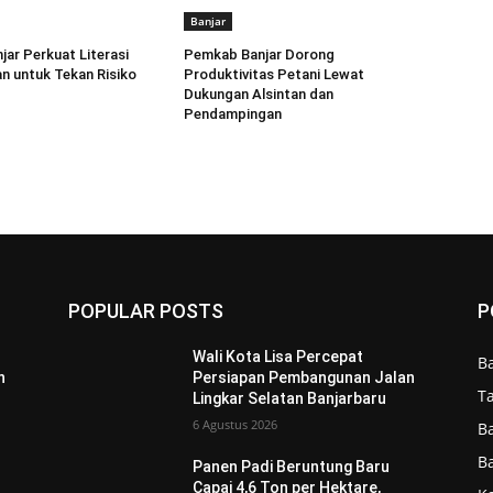
Banjar
ar Perkuat Literasi
Pemkab Banjar Dorong
n untuk Tekan Risiko
Produktivitas Petani Lewat
Dukungan Alsintan dan
Pendampingan
POPULAR POSTS
P
Wali Kota Lisa Percepat
B
n
Persiapan Pembangunan Jalan
T
Lingkar Selatan Banjarbaru
6 Agustus 2026
B
B
Panen Padi Beruntung Baru
Capai 4,6 Ton per Hektare,