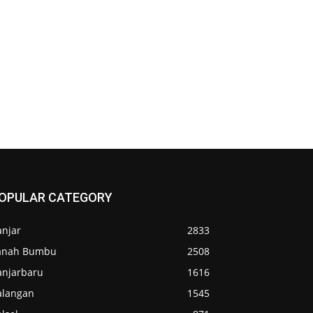
OPULAR CATEGORY
anjar
2833
anah Bumbu
2508
anjarbaru
1616
alangan
1545