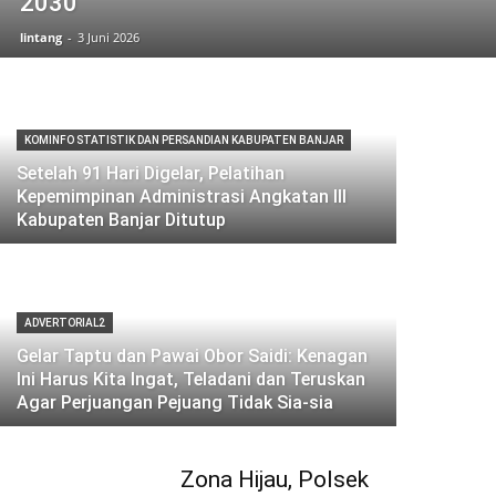
2030
lintang
-
3 Juni 2026
KOMINFO STATISTIK DAN PERSANDIAN KABUPATEN BANJAR
Setelah 91 Hari Digelar, Pelatihan
Kepemimpinan Administrasi Angkatan III
Kabupaten Banjar Ditutup
ADVERTORIAL2
Gelar Taptu dan Pawai Obor Saidi: Kenagan
Ini Harus Kita Ingat, Teladani dan Teruskan
Agar Perjuangan Pejuang Tidak Sia-sia
Zona Hijau, Polsek