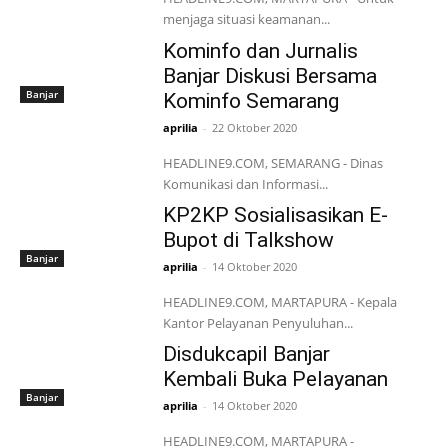
menjaga situasi keamanan...
Kominfo dan Jurnalis
Banjar Diskusi Bersama
Banjar
Kominfo Semarang
aprilia
-
22 Oktober 2020
HEADLINE9.COM, SEMARANG - Dinas
Komunikasi dan Informasi...
KP2KP Sosialisasikan E-
Bupot di Talkshow
Banjar
aprilia
-
14 Oktober 2020
HEADLINE9.COM, MARTAPURA - Kepala
Kantor Pelayanan Penyuluhan...
Disdukcapil Banjar
Kembali Buka Pelayanan
Banjar
aprilia
-
14 Oktober 2020
HEADLINE9.COM, MARTAPURA -