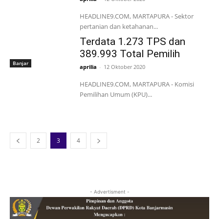
HEADLINE9.COM, MARTAPURA - Sektor
pertanian dan ketahanan...
Terdata 1.273 TPS dan
389.993 Total Pemilih
Banjar
aprilia
-
12 Oktober 2020
HEADLINE9.COM, MARTAPURA - Komisi
Pemilihan Umum (KPU)...
2
3
4
- Advertisment -