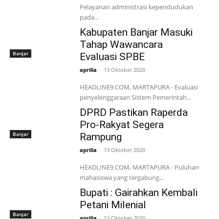
Pelayanan administrasi kependudukan
pada...
Kabupaten Banjar Masuki
Tahap Wawancara
Banjar
Evaluasi SPBE
aprilia
-
13 Oktober 2020
HEADLINE9.COM, MARTAPURA - Evaluasi
penyelenggaraan Sistem Pemerintah...
DPRD Pastikan Raperda
Pro-Rakyat Segera
Banjar
Rampung
aprilia
-
13 Oktober 2020
HEADLINE9.COM, MARTAPURA - Puluhan
mahasiswa yang tergabung...
Bupati : Gairahkan Kembali
Petani Milenial
Banjar
aprilia
-
12 Oktober 2020