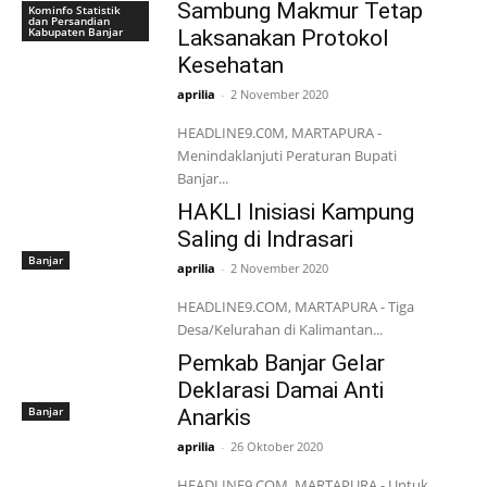
Sambung Makmur Tetap
Kominfo Statistik
dan Persandian
Kabupaten Banjar
Laksanakan Protokol
Kesehatan
aprilia
-
2 November 2020
HEADLINE9.C0M, MARTAPURA -
Menindaklanjuti Peraturan Bupati
Banjar...
HAKLI Inisiasi Kampung
Saling di Indrasari
Banjar
aprilia
-
2 November 2020
HEADLINE9.COM, MARTAPURA - Tiga
Desa/Kelurahan di Kalimantan...
Pemkab Banjar Gelar
Deklarasi Damai Anti
Banjar
Anarkis
aprilia
-
26 Oktober 2020
HEADLINE9.COM, MARTAPURA - Untuk